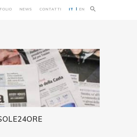
Search
FOLIO
NEWS
CONTATTI
IT
EN
for:
Search Button
 SOLE24ORE