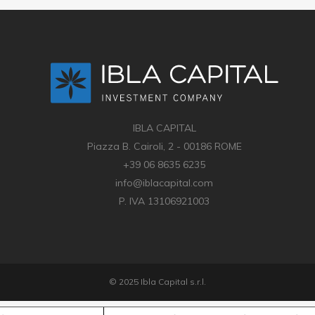
IBLA CAPITAL
Piazza B. Cairoli, 2 - 00186 ROME
+39 06 8635 6235
info@iblacapital.com
P. IVA 13106921003
© 2025 Ibla Capital s.r.l.