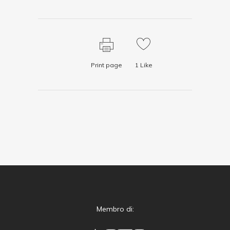
Print page
1
Like
Membro di: