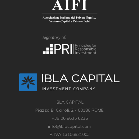
IBLA CAPITAL
Piazza B. Cairoli, 2 - 00186 ROME
+39 06 8635 6235
info@iblacapital.com
P. IVA 13106921003