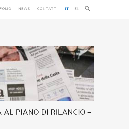
Search
FOLIO
NEWS
CONTATTI
IT
EN
for:
Search Button
 AL PIANO DI RILANCIO –