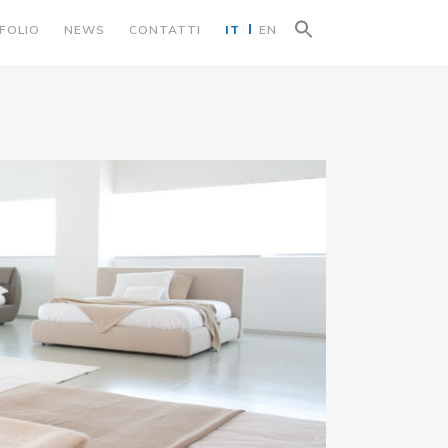
Search
FOLIO
NEWS
CONTATTI
IT
EN
for:
Search Button