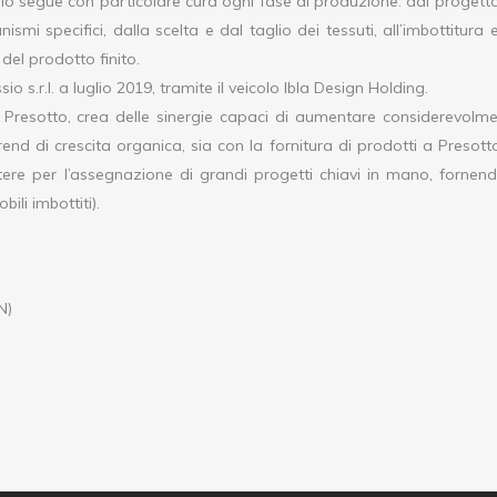
io segue con particolare cura ogni fase di produzione: dal progetto
mi specifici, dalla scelta e dal taglio dei tessuti, all’imbottitura e
del prodotto finito.
io s.r.l. a luglio 2019, tramite il veicolo Ibla Design Holding.
a Presotto, crea delle sinergie capaci di aumentare considerevolme
e trend di crescita organica, sia con la fornitura di prodotti a Presott
tere per l’assegnazione di grandi progetti chiavi in mano, fornen
ili imbottiti).
N)