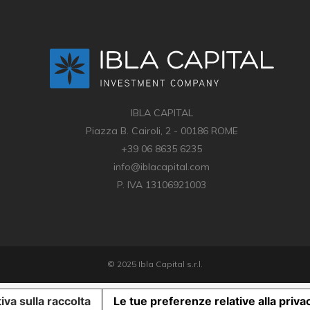
IBLA CAPITAL
Piazza B. Cairoli, 2 - 00186 ROME
+39 06 8635 6235
info@iblacapital.com
P. IVA 13106921003
© 2025 Ibla Capital s.r.l.
iva sulla raccolta
Le tue preferenze relative alla priva