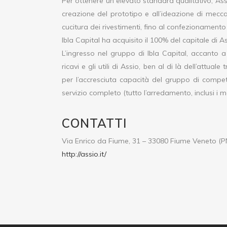
Per ottenere un elevato standard qualitativo, Ass
creazione del prototipo e all’ideazione di meccanis
cucitura dei rivestimenti, fino al confezionamento 
Ibla Capital ha acquisito il 100% del capitale di Ass
L’ingresso nel gruppo di Ibla Capital, accanto 
ricavi e gli utili di Assio, ben al di là dell’attual
per l’accresciuta capacità del gruppo di compe
servizio completo (tutto l’arredamento, inclusi i mob
CONTATTI
Via Enrico da Fiume, 31 – 33080 Fiume Veneto (P
http://assio.it/